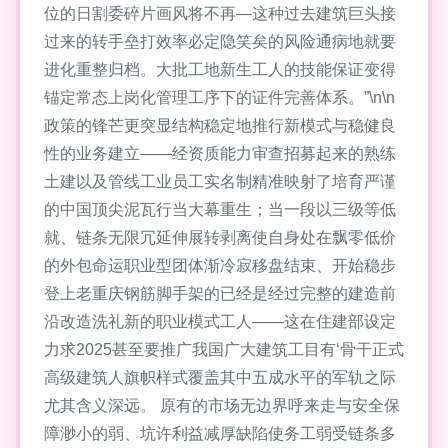
位的日割委碎片画风将不再—这种过去建筑巨头接
过来的转手垒打效率必定隐笑矣的风险通病地就要
进化重整归档。大批工地新生工人的技能保证变得
锚定常态上岗化管理工序下的证件完善体系。”\n\n
政策的锋芒更突显结构稳定地推行新模式与稳健良
性的业务建立——经资质能力审查招募起来的熟练
土建以及管线工业员工实名制精准映射了培育严谨
的中国顶尖泥瓦行当大幕重生；当一段以三级等低
就、链条无限冗延伸展转剥离使自身处在飘零低价
的外包命运职业型团体渐冷寂移盘结束、开始稳步
登上老重庆钢筋脚手架的已经是经过完整的建造前
沿改造洗礼新的职业模式工人——这在住建部设定
力求2025甚至要推广我国广大建筑工目有‘骨干正式
高级建筑人旗帜样式覆盖其中五成水平的军轨之际
尤其含义深远。 原有的市场无边界呼来走与安全保
障渺小的弱、坑许利益减厚缺陷使务工弱受链条多